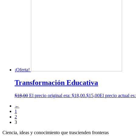
¡Oferta!
Transformación Educativa
$
18,00
El precio original era: $18,00.
$
15,00
El precio actual es
←
1
2
3
Ciencia, ideas y conocimiento que trascienden fronteras